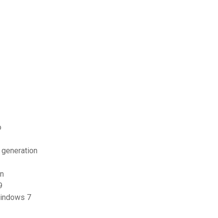
o
h generation
on
9
 windows 7