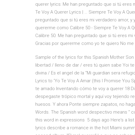
querer lyrics: Me han preguntado que si tú eres 
Te Voy A Querer Lyrics | … Siempre Te Voy A Quer
preguntado que si tú eres mi verdadero amor, y yo
quererme como Calibre 50 - Siempre Te Voy A Quer
Calibre 50. Me han preguntado que si tú eres mi 
Gracias por quererme como yo te quiero No me v
Sample of the lyrics for this Spanish Mother Son
libertad / lleno de dar / eres tú quien sabe Yoi
divina / Es el angel de la “Mi guardian sera refug
Lyrics to 'Yo Te Voy A Amar (this I Promise You
te amado Inventando cómo te voy a querer 18 Dic
despegaste trópico mortal y aquí voy tejiendo red
huesos. Y ahora Ponte siempre zapatos, no hagas
Words. The Spanish word despectivo means " con
this word in expressions 5 days ago Here's a lis
lyrics describe a romance in the hot Miami summe