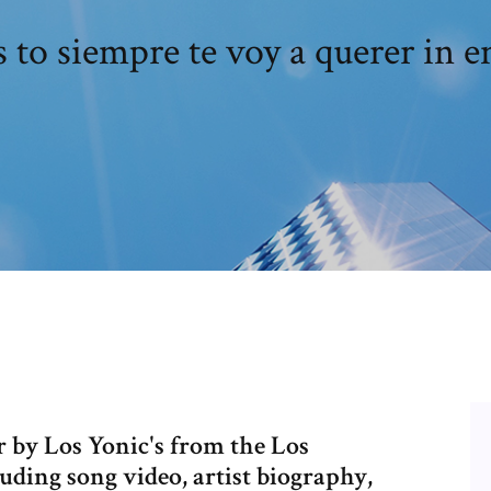
s to siempre te voy a querer in e
r by Los Yonic's from the Los
uding song video, artist biography,