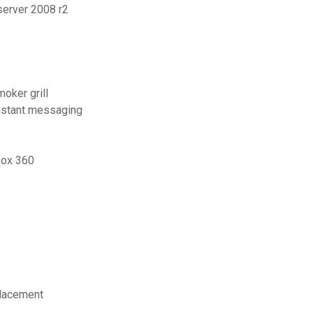
server 2008 r2
oker grill
instant messaging
box 360
placement