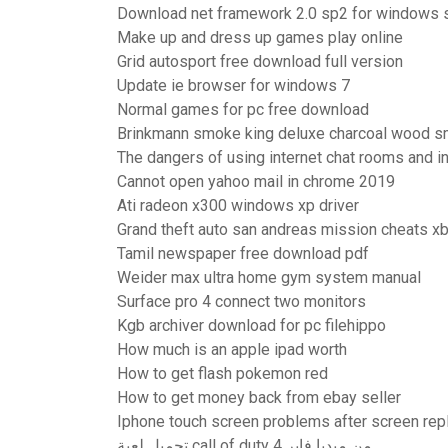
Download net framework 2.0 sp2 for windows 
Make up and dress up games play online
Grid autosport free download full version
Update ie browser for windows 7
Normal games for pc free download
Brinkmann smoke king deluxe charcoal wood sm
The dangers of using internet chat rooms and 
Cannot open yahoo mail in chrome 2019
Ati radeon x300 windows xp driver
Grand theft auto san andreas mission cheats x
Tamil newspaper free download pdf
Weider max ultra home gym system manual
Surface pro 4 connect two monitors
Kgb archiver download for pc filehippo
How much is an apple ipad worth
How to get flash pokemon red
How to get money back from ebay seller
Iphone touch screen problems after screen re
تحميل لعبة call of duty 4 من ميديا فاير