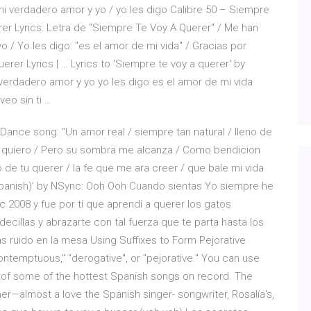
mi verdadero amor y yo / yo les digo Calibre 50 – Siempre
er Lyrics: Letra de "Siempre Te Voy A Querer" / Me han
 / Yo les digo: "es el amor de mi vida" / Gracias por
er Lyrics | … Lyrics to 'Siempre te voy a querer' by
verdadero amor y yo yo les digo es el amor de mi vida
eo sin ti …
 Dance song: “Un amor real / siempre tan natural / lleno de
 te quiero / Pero su sombra me alcanza / Como bendicion
io de tu querer / la fe que me ara creer / que bale mi vida
 Spanish)' by NSync: Ooh Ooh Cuando sientas Yo siempre he
 2008 y fue por tí que aprendí a querer los gatos
ecillas y abrazarte con tal fuerza que te parta hasta los
 ruido en la mesa Using Suffixes to Form Pejorative
temptuous," "derogative", or "pejorative." You can use
t of some of the hottest Spanish songs on record. The
r—almost a love the Spanish singer- songwriter, Rosalía's,