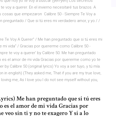
es que hoy yo te voy a buscar (yeh-yeh) Los secretos
e voy a querer. En el invierno necesitaré tus brazos. A
s cosas que empezaron Calibre 50 - Siempre Te Voy a
n preguntado / Que si tú eres mi verdadero amor, y yo / /
re Te Voy A Querer" / Me han preguntado que si tú eres mi
de mi vida" / Gracias por quererme como Calibre 50 -
empre te voy a querer' by Calibre 50. Me han preguntado
go es el amor de mi vida Gracias por quererme como yo te
by Calibre 50 (original lyrics) Yo voy a ser tuyo, y tú mía.
n in english) (They asked me, That if you are my true love,
for loving me, As I love you I do not see myself without you,
yrics) Me han preguntado que si tú eres
o es el amor de mi vida Gracias por
veo sin ti y no te exagero Y si a lo