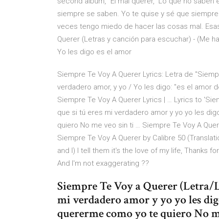
second album, "El mal querer," Lo que no saben 
siempre se saben. Yo te quise y sé que siempre t
veces tengo miedo de hacer las cosas mal. Esa
Querer (Letras y canción para escuchar) - (Me ha
Yo les digo es el amor
Siempre Te Voy A Querer Lyrics: Letra de "Siemp
verdadero amor, y yo / Yo les digo: "es el amor 
Siempre Te Voy A Querer Lyrics | … Lyrics to 'Si
que si tú eres mi verdadero amor y yo yo les di
quiero No me veo sin ti … Siempre Te Voy A Querer 
Siempre Te Voy A Querer by Calibre 50 (Translatio
and I) I tell them it's the love of my life, Thanks 
And I'm not exaggerating ??
Siempre Te Voy a Querer (Letra/L
mi verdadero amor y yo yo les dig
quererme como yo te quiero No me 